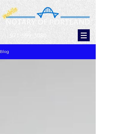
971-599-3080
Blog