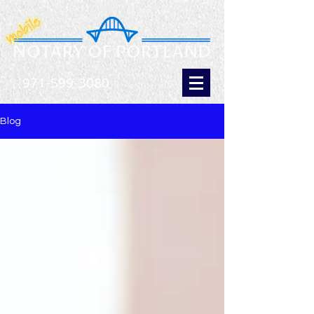
971-599-3080
Blog